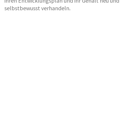
ihren Entwicklungsplan und ihr Gehalt neu und
selbstbewusst verhandeln.