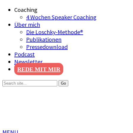
Coaching
4 Wochen Speaker Coaching
Über mich
Die Loschky-Methode®
Publikationen
Pressedownload
Podcast
Newsletter
REDE MIT MIR
MENU