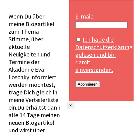
Wenn Du über
E-mail:
meine Blogartikel
zum Thema
Stimme, über
Ich habe die
aktuelle
Datenschutzerklärung
Neuigkeiten und
gelesen und bin
Termine der
damit
Akademie Eva
einverstanden.
Loschky informiert
werden möchtest,
trage Dich gleich in
meine Verteilerliste
ein.Du erhältst dann
X
alle 14 Tage meinen
neuen Blogartikel
und wirst über