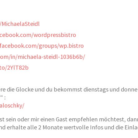
/MichaelaSteidl
acebook.com/wordpressbistro
.facebook.com/groups/wp.bistro
com/in/michaela-steidl-1036b6b/
.to/2YlT82b
viere die Glocke und du bekommst dienstags und donne
 :
aloschky/
ast sein oder mir einen Gast empfehlen möchtest, dann
d erhalte alle 2 Monate wertvolle Infos und die Einl